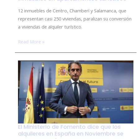
envía
un
12 inmuebles de Centro, Chamberí y Salamanca, que
mensaje
representan casi 250 viviendas, paralizan su conversión
a
a viviendas de alquiler turístico.
los
Read More »
inversores
y
paraliza
la
conversión
de
inmuebles
en
apartamentos
turísticos
El Ministerio de Fomento dice que los
El
alquileres en España en Noviembre se
Ministerio