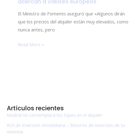
acercan a valores europeos
de
Fomento
El Ministro de Fomento aseguró que «Algunos dirán
dice
que los precios del alquiler están muy elevados, como
que
nunca antes, pero
los
Read More »
alquileres
en
España
en
Noviembre
se
acercan
a
Artículos recientes
valores
Madrid no contemplará los topes en el alquiler
europeos
ROI de Inversión Inmobiliaria – Retorno de inversión de tu
vivienda