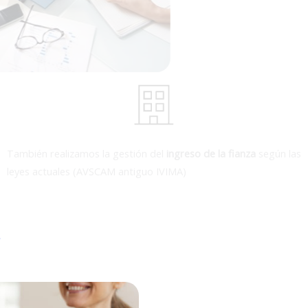
También realizamos la gestión del
ingreso de la fianza
según las
leyes actuales (AVSCAM antiguo IVIMA)
s